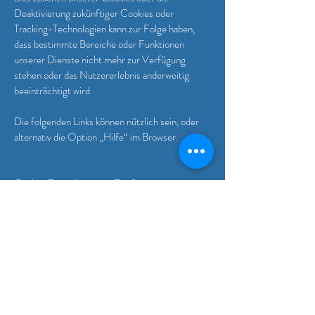
Deaktivierung zukünftiger Cookies oder
Tracking-Technologien kann zur Folge haben,
dass bestimmte Bereiche oder Funktionen
unserer Dienste nicht mehr zur Verfügung
stehen oder das Nutzererlebnis anderweitig
beeinträchtigt wird.
Die folgenden Links können nützlich sein, oder
alternativ die Option „Hilfe“ im Browser.
Cookie-Einstellungen in Firefox
Cookie-Einstellungen im Internet Explorer
Cookie-Einstellungen in Google Chrome
Cookie-Einstellungen in Safari (OS X)
Cookie-Einstellungen in Safari (iOS)