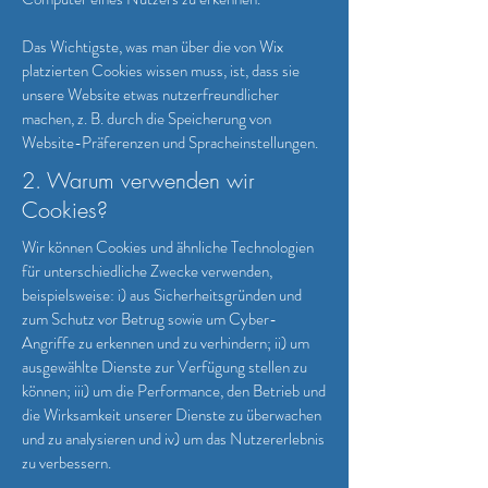
Das Wichtigste, was man über die von Wix
platzierten Cookies wissen muss, ist, dass sie
unsere Website etwas nutzerfreundlicher
machen, z. B. durch die Speicherung von
Website-Präferenzen und Spracheinstellungen.
2. Warum verwenden wir
Cookies?
Wir können Cookies und ähnliche Technologien
für unterschiedliche Zwecke verwenden,
beispielsweise: i) aus Sicherheitsgründen und
zum Schutz vor Betrug sowie um Cyber-
Angriffe zu erkennen und zu verhindern; ii) um
ausgewählte Dienste zur Verfügung stellen zu
können; iii) um die Performance, den Betrieb und
die Wirksamkeit unserer Dienste zu überwachen
und zu analysieren und iv) um das Nutzererlebnis
zu verbessern.