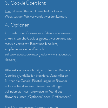
3. Cookie-Übersicht:
Hier
ist eine Übersicht, welche Cookies auf
Websites von Wix verwendet werden können.
4. Optionen:
Um mehr über Cookies zu erfahren, u. a. wie man
erkennt, welche Cookies gesetzt wurden und wie
man sie verwaltet, löscht und blockiert,
empfehlen wir einen Besuch
auf
www.aboutcookies.org
oder
www.allaboutcoo
kies.org.
Alternativ ist es auch möglich, dass der Browser
Cookies grundsätzlich blockiert. Dazu müssen
Nutzer die Cookie-Einstellungen im Browser
entsprechend ändern. Diese Einstellungen
befinden sich normalerweise im Menü des
Browsers unter „Optionen“ oder „Präferenzen“.
Das Löschen unserer Cookies oder die