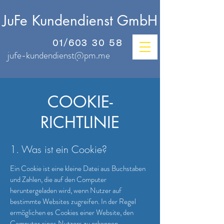
JuFe Kundendienst GmbH
01/603 30 58
jufe-kundendienst@pm.me
COOKIE-
RICHTLINIE
1. Was ist ein Cookie?
Ein Cookie ist eine kleine Datei aus Buchstaben
und Zahlen, die auf den Computer
heruntergeladen wird, wenn Nutzer auf
bestimmte Websites zugreifen. In der Regel
ermöglichen es Cookies einer Website, den
Computer eines Nutzers zu erkennen.